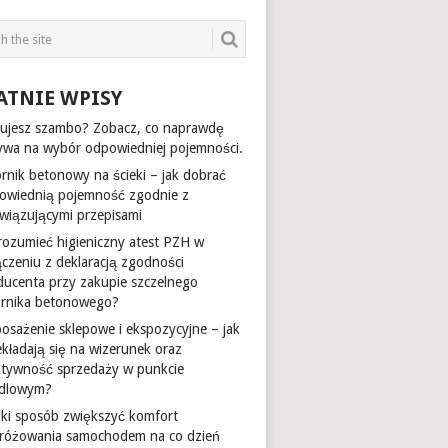
ATNIE WPISY
ujesz szambo? Zobacz, co naprawdę
ywa na wybór odpowiedniej pojemności.
ornik betonowy na ścieki – jak dobrać
owiednią pojemność zgodnie z
wiązującymi przepisami
 rozumieć higieniczny atest PZH w
ączeniu z deklaracją zgodności
ducenta przy zakupie szczelnego
ornika betonowego?
osażenie sklepowe i ekspozycyjne – jak
ekładają się na wizerunek oraz
ktywność sprzedaży w punkcie
dlowym?
aki sposób zwiększyć komfort
różowania samochodem na co dzień