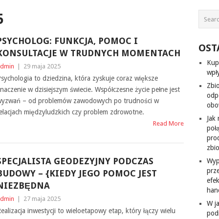
5
PSYCHOLOG: FUNKCJA, POMOC I
OST
KONSULTACJE W TRUDNYCH MOMENTACH
Kup
dmin
|
29 maja 2025
wpł
sychologia to dziedzina, która zyskuje coraz większe
Zbi
naczenie w dzisiejszym świecie. Współczesne życie pełne jest
odp
yzwań – od problemów zawodowych po trudności w
obo
elacjach międzyludzkich czy problem zdrowotne.
Jak
Read More
poł
pro
zbi
SPECJALISTA GEODEZYJNY PODCZAS
Wyp
prz
BUDOWY – {KIEDY JEGO POMOC JEST
efe
NIEZBĘDNA
han
dmin
|
27 maja 2025
W j
ealizacja inwestycji to wieloetapowy etap, który łączy wielu
pod