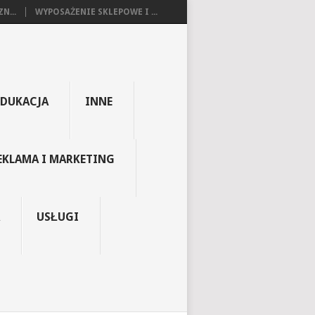
N...
WYPOSAŻENIE SKLEPOWE I ...
EDUKACJA
INNE
EKLAMA I MARKETING
USŁUGI