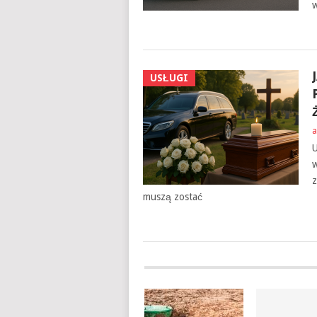
w
USŁUGI
a
U
w
z
muszą zostać