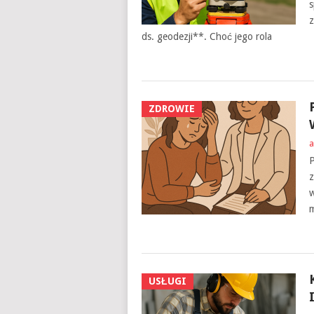
s
z
ds. geodezji**. Choć jego rola
ZDROWIE
a
P
z
w
m
USŁUGI