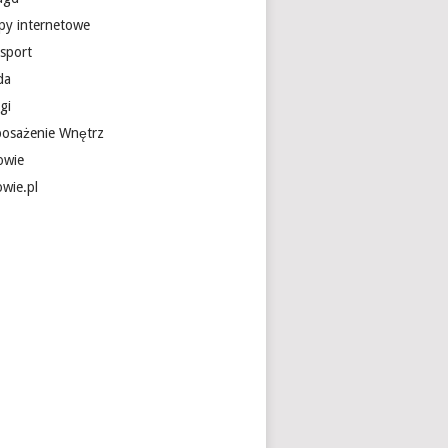
epy internetowe
nsport
da
gi
osażenie Wnętrz
owie
owie.pl