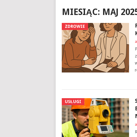
MIESIĄC:
MAJ 202
ZDROWIE
a
P
z
w
r
USŁUGI
a
R