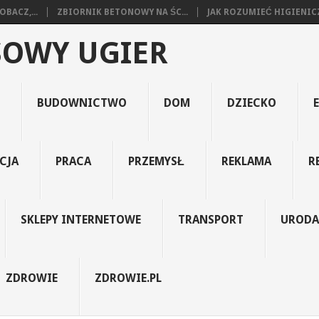
BACZ,...
ZBIORNIK BETONOWY NA ŚC...
JAK ROZUMIEĆ HIGIENICZ
SOWY UGIER
BUDOWNICTWO
DOM
DZIECKO
CJA
PRACA
PRZEMYSŁ
REKLAMA
R
SKLEPY INTERNETOWE
TRANSPORT
URODA
ZDROWIE
ZDROWIE.PL