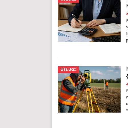
a
K
s
f
p
USŁUGI
a
P
w
u
*