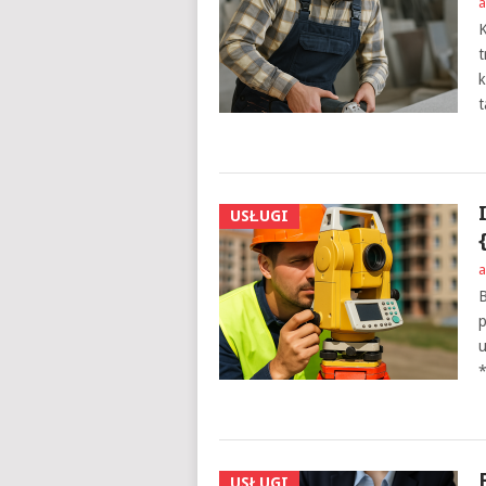
a
K
t
k
t
USŁUGI
a
B
p
u
*
USŁUGI