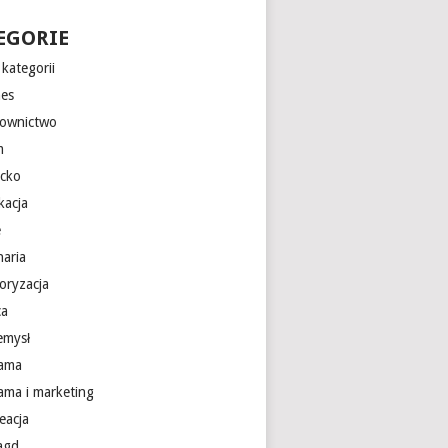
EGORIE
kategorii
nes
ownictwo
m
ecko
kacja
e
naria
oryzacja
ca
emysł
lama
lama i marketing
eacja
 agd