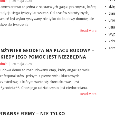
dmin
|
26 maja 2025
skl
amieniarstwo to jedna z najstarszych gałęzi przemysłu, której
radycja sięga tysięcy lat wstecz. Od czasów starożytnych,
tra
amień był wykorzystywany nie tylko do budowy domów, ale
uro
akże do tworzenia
usłu
Read More
Wyp
Zdr
zdr
INŻYNIER GEODETA NA PLACU BUDOWY –
{KIEDY JEGO POMOC JEST NIEZBĘDNA
dmin
|
26 maja 2025
udowa domu to rozbudowany etap, który angażuje wielu
rofesjonalistów. Jednym z pierwszych i kluczowych
czestników, z którym warto się skontaktować, jest
*geodeta**. Choć jego udział często jest niedoceniana,
Read More
FINANSE FIRMY – NIE TYLKO