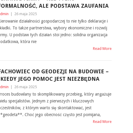
FORMALNOŚĆ, ALE PODSTAWA ZAUFANIA
dmin
|
26 maja 2025
ierowanie działalności gospodarczej to nie tylko deklaracje i
kładki. To także partnerstwa, wybory ekonomiczne i rozwój
irmy. U podstaw tych działań stoi jedno: solidna organizacja
odatkowa, która nie
Read More
FACHOWIEC OD GEODEZJI NA BUDOWIE –
{KIEDY JEGO POMOC JEST NIEZBĘDNA
dmin
|
26 maja 2025
roces budowlany to skomplikowany przebieg, który angażuje
ielu specjalistów. Jednym z pierwszych i kluczowych
czestników, z którym warto się skontaktować, jest
*geodeta**. Choć jego obecność często jest pomijana,
Read More