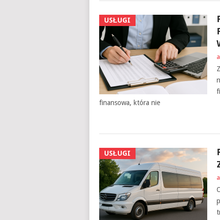
USŁUGI
a
Z
n
f
finansowa, która nie
USŁUGI
a
O
p
t