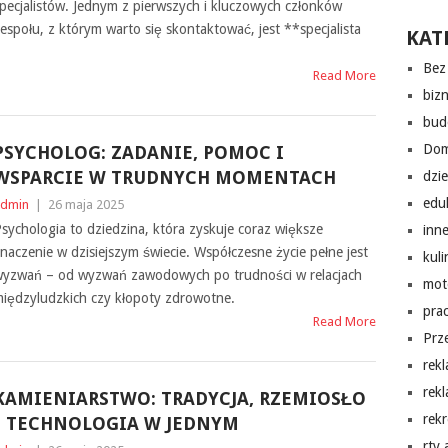
pecjalistów. Jednym z pierwszych i kluczowych członków
espołu, z którym warto się skontaktować, jest **specjalista
KAT
Bez 
Read More
biz
bud
Do
PSYCHOLOG: ZADANIE, POMOC I
WSPARCIE W TRUDNYCH MOMENTACH
dzi
edu
dmin
|
26 maja 2025
sychologia to dziedzina, która zyskuje coraz większe
inn
naczenie w dzisiejszym świecie. Współczesne życie pełne jest
kuli
yzwań – od wyzwań zawodowych po trudności w relacjach
mot
iędzyludzkich czy kłopoty zdrowotne.
pra
Read More
Prz
rek
rek
KAMIENIARSTWO: TRADYCJA, RZEMIOSŁO
rekr
I TECHNOLOGIA W JEDNYM
rtv