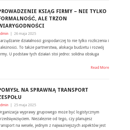
PROWADZENIE KSIĄG FIRMY – NIE TYLKO
FORMALNOŚĆ, ALE TRZON
WIARYGODNOŚCI
dmin
|
26 maja 2025
arządzanie działalności gospodarczej to nie tylko rozliczenia i
ależności. To także partnerstwa, alokacja budżetu i rozwój
irmy. U podstaw tych działań stoi jedno: solidna obsługa
Read More
POMYSŁ NA SPRAWNĄ TRANSPORT
ZESPOŁU
dmin
|
25 maja 2025
rganizacja wyprawy grupowego może być logistycznym
rzedsięwzięciem. Niezależnie od tego, czy planujesz
ransport na wesele, jednym z najważniejszych aspektów jest