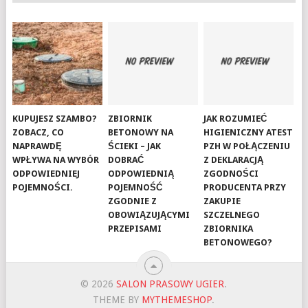
KUPUJESZ SZAMBO?
ZBIORNIK
JAK ROZUMIEĆ
ZOBACZ, CO
BETONOWY NA
HIGIENICZNY ATEST
NAPRAWDĘ
ŚCIEKI – JAK
PZH W POŁĄCZENIU
WPŁYWA NA WYBÓR
DOBRAĆ
Z DEKLARACJĄ
ODPOWIEDNIEJ
ODPOWIEDNIĄ
ZGODNOŚCI
POJEMNOŚCI.
POJEMNOŚĆ
PRODUCENTA PRZY
ZGODNIE Z
ZAKUPIE
OBOWIĄZUJĄCYMI
SZCZELNEGO
PRZEPISAMI
ZBIORNIKA
BETONOWEGO?
© 2026
SALON PRASOWY UGIER
.
THEME BY
MYTHEMESHOP
.